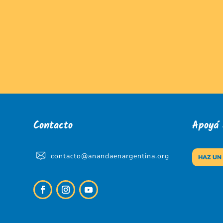
Contacto
Apoyá
contacto@anandaenargentina.org
HAZ UN