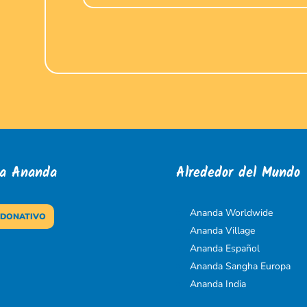
 a Ananda
Alrededor del Mundo
Ananda Worldwide
 DONATIVO
Ananda Village
Ananda Español
Ananda Sangha Europa
Ananda India