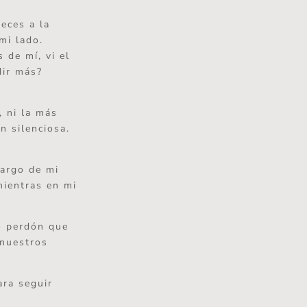
eces a la
mi lado.
 de mí, vi el
dir más?
, ni la más
n silenciosa.
largo de mi
mientras en mi
o perdón que
 nuestros
ara seguir