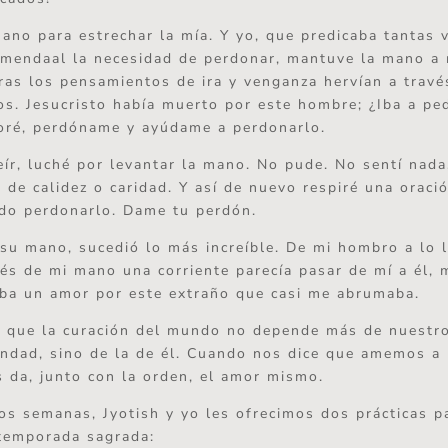
ano para estrechar la mía. Y yo, que predicaba tantas v
mendaal la necesidad de perdonar, mantuve la mano a 
ras los pensamientos de ira y venganza hervían a través
os. Jesucristo había muerto por este hombre; ¿Iba a pe
oré, perdóname y ayúdame a perdonarlo.
eír, luché por levantar la mano. No pude. No sentí nada
 de calidez o caridad. Y así de nuevo respiré una oració
do perdonarlo. Dame tu perdón.
u mano, sucedió lo más increíble. De mi hombro a lo 
vés de mi mano una corriente parecía pasar de mí a él, 
ba un amor por este extraño que casi me abrumaba.
í que la curación del mundo no depende más de nuestr
ndad, sino de la de él. Cuando nos dice que amemos a
 da, junto con la orden, el amor mismo.
os semanas, Jyotish y yo les ofrecimos dos prácticas p
temporada sagrada: