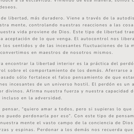
nduce a la esclavitud. Viviendo de esa manera, somos 
deseos.
 de libertad, más duradero. Viene a través de la autodis
tra mente, controlando nuestras reacciones a las cos
uestra vida proviene de Dios. Este tipo de libertad trae
la aceptación de lo que venga. El autocontrol nos liber
 los sentidos y de las incesantes fluctuaciones de la 
 convertimos en maestros de nosotros mismos.
a encontrar la libertad interior es la práctica del perd
ol sobre el comportamiento de los demás. Aferrarse a 
pasado sólo fortalece el falso pensamiento de que est
ones incesantes de un universo hostil. El perdón es un 
or divinos. Afirma nuestra fuerza y nuestra capacidad d
 incluso en la adversidad.
 pensar, “quiero amar a todos, pero si supieras lo que 
o puedo perdonarla por eso”. Con este tipo de pensam
nuestra mente el vasto campo de la conciencia de Dio
rzas y espinas. Perdonar a los demás nos recuerda que