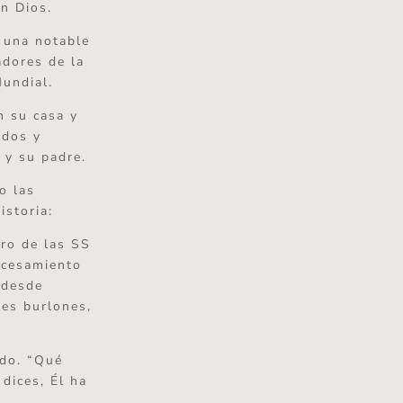
en Dios.
a una notable
adores de la
Mundial.
n su casa y
ados y
 y su padre.
o las
istoria:
bro de las SS
ocesamiento
 desde
res burlones,
ado. “Qué
dices, Él ha