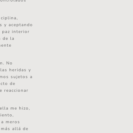
controlados
ciplina,
as y aceptando
 paz interior
a de la
mente
ón. No
las heridas y
amos sujetos a
acto de
e reaccionar
ella me hizo,
iento,
s a meros
 más allá de