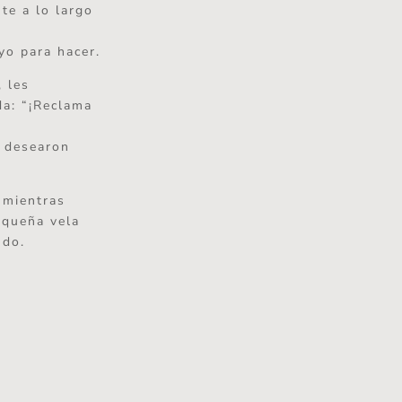
te a lo largo
yo para hacer.
 les
da: “¡Reclama
e desearon
 mientras
equeña vela
ndo.