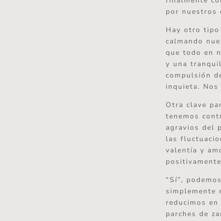
finalmente co
por nuestros 
Hay otro tipo
calmando nues
que todo en n
y una tranqui
compulsión de
inquieta. Nos
Otra clave par
tenemos contr
agravios del 
las fluctuaci
valentía y am
positivamente
“Sí”, podemos
simplemente n
reducimos en 
parches de za