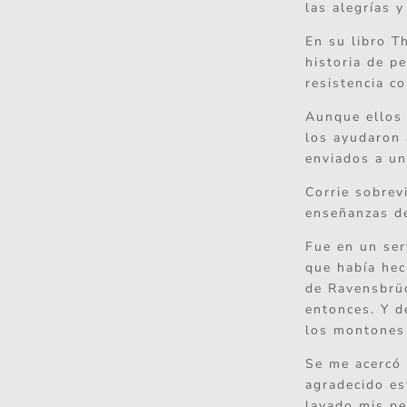
las alegrías 
En su libro T
historia de p
resistencia c
Aunque ellos 
los ayudaron 
enviados a un
Corrie sobrev
enseñanzas de
Fue en un ser
que había hec
de Ravensbrüc
entonces. Y d
los montones 
Se me acercó 
agradecido es
lavado mis pe