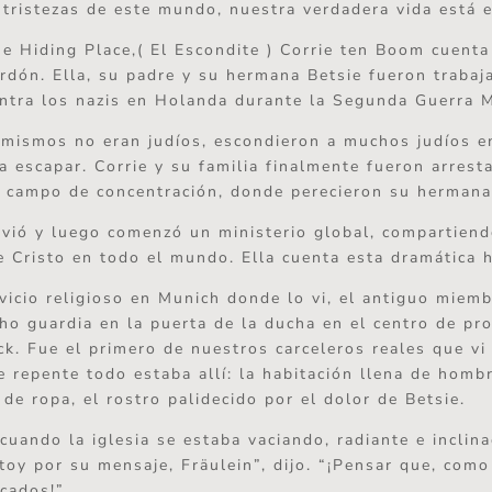
y tristezas de este mundo, nuestra verdadera vida está 
he Hiding Place,( El Escondite ) Corrie ten Boom cuent
erdón. Ella, su padre y su hermana Betsie fueron trabaj
ontra los nazis en Holanda durante la Segunda Guerra 
mismos no eran judíos, escondieron a muchos judíos e
a escapar. Corrie y su familia finalmente fueron arrest
 campo de concentración, donde perecieron su hermana
ivió y luego comenzó un ministerio global, compartiend
 Cristo en todo el mundo. Ella cuenta esta dramática h
vicio religioso en Munich donde lo vi, el antiguo miem
ho guardia en la puerta de la ducha en el centro de pr
k. Fue el primero de nuestros carceleros reales que vi
e repente todo estaba allí: la habitación llena de homb
de ropa, el rostro palidecido por el dolor de Betsie.
cuando la iglesia se estaba vaciando, radiante e inclin
toy por su mensaje, Fräulein”, dijo. “¡Pensar que, como 
cados!”