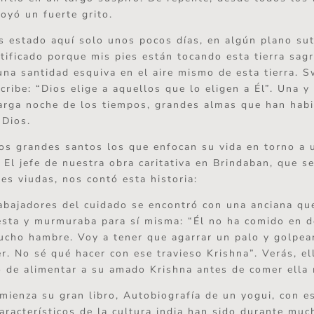
 oyó un fuerte grito.
estado aquí solo unos pocos días, en algún plano sut
tificado porque mis pies están tocando esta tierra sag
una santidad esquiva en el aire mismo de esta tierra. 
ribe: “Dios elige a aquellos que lo eligen a Él”. Una y 
larga noche de los tiempos, grandes almas que han habi
 Dios.
os grandes santos los que enfocan su vida en torno a 
. El jefe de nuestra obra caritativa en Brindaban, que s
es viudas, nos contó esta historia:
abajadores del cuidado se encontró con una anciana qu
sta y murmuraba para sí misma: “Él no ha comido en d
cho hambre. Voy a tener que agarrar un palo y golpea
r. No sé qué hacer con ese travieso Krishna”. Verás, el
 de alimentar a su amado Krishna antes de comer ella
mienza su gran libro, Autobiografía de un yogui, con e
aracterísticos de la cultura india han sido durante mu