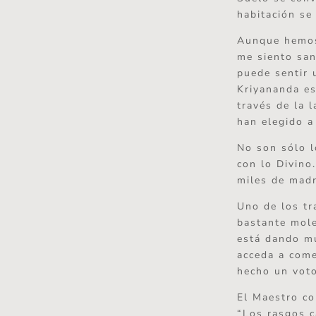
habitación se
Aunque hemos 
me siento san
puede sentir 
Kriyananda esc
través de la 
han elegido a
No son sólo l
con lo Divino
miles de madr
Uno de los tr
bastante mole
está dando mu
acceda a come
hecho un voto
El Maestro co
“Los rasgos c