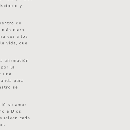
iscípulo y
cuentro de
 más clara
ra vez a los
la vida, que
a afirmación
 por la
r una
nanda para
estro se
ció su amor
mo a Dios.
 vuelven cada
an.