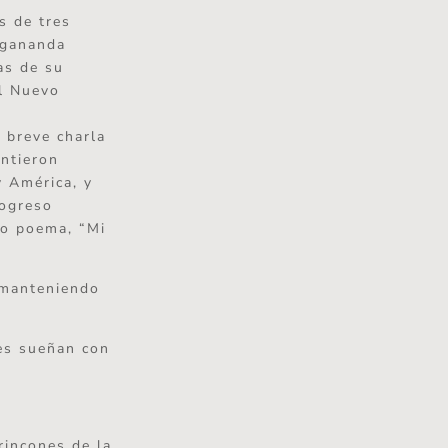
s de tres
ogananda
as de su
El Nuevo
 breve charla
intieron
y América, y
rogreso
so poema, “Mi
 manteniendo
es sueñan con
rincones de la