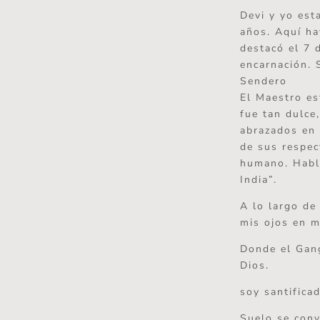
Devi y yo est
años. Aquí ha
destacó el 7 
encarnación. 
Sendero
El Maestro es
fue tan dulce
abrazados en 
de sus respec
humano. Habl
India”.
A lo largo de
mis ojos en m
Donde el Gang
Dios.
soy santifica
Suelo se conv