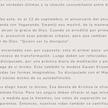
as verdades últimas y la relación concomitante entre d
ibo esto, es el 12 de septiembre, el aniversario del en
anda con Yogananda. Swamiji nos mostró, de la manera
 atraer la gracia de Dios. Cuando se arrodilló por prime
rú, pronunció esas palabras simples, pero que cambian 
r de Dios: “Quiero ser tu discípulo”.
 encantadas son, por supuesto, solo el primer paso: un
 proceso de transformación. Luego deben ser reforzados
 discipulado, por una práctica diaria de meditación y po
rega de sí mismo. Esto también lo modeló Swami Kriya
odas las formas imaginables. Su discipulado con el Ma
el núcleo mismo de su autodefinición.
 elegir hacer lo mismo. Esa devota de Krishna le ofre
omida física. Pero los yoguis deben ofrecer el ego mis
, a medida que lo hacemos, los velos de separación se
parentes. Entonces, nuestras vidas también se santific