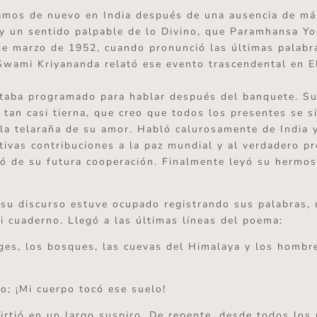
amos de nuevo en India después de una ausencia de má
y un sentido palpable de lo Divino, que Paramhansa Y
de marzo de 1952, cuando pronunció las últimas palabr
Swami Kriyananda relató ese evento trascendental en 
taba programado para hablar después del banquete. Su
, tan casi tierna, que creo que todos los presentes se s
la telaraña de su amor. Habló calurosamente de India 
tivas contribuciones a la paz mundial y al verdadero p
ó de su futura cooperación. Finalmente leyó su hermo
 su discurso estuve ocupado registrando sus palabras,
i cuaderno. Llegó a las últimas líneas del poema:
es, los bosques, las cuevas del Himalaya y los hombr
do; ¡Mi cuerpo tocó ese suelo!
irtió en un largo suspiro. De repente, desde todos los 