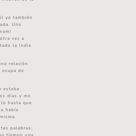
il yo también
rada. Uno
Swami
otra vez a
tado la India
una relación
e ocupa de
e estaba
os días y me
rlo hasta que
la había
 misma.
stas palabras:
cho tiempo una