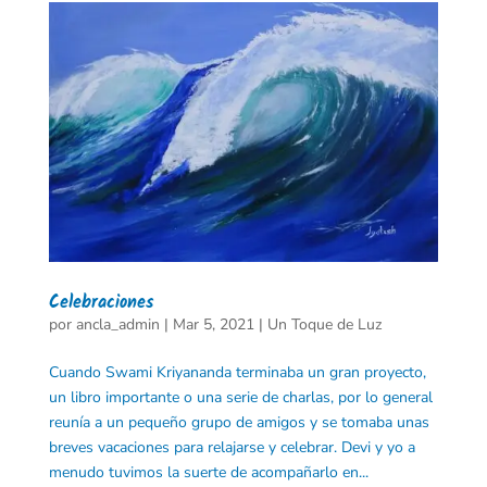
Celebraciones
por
ancla_admin
|
Mar 5, 2021
|
Un Toque de Luz
Cuando Swami Kriyananda terminaba un gran proyecto,
un libro importante o una serie de charlas, por lo general
reunía a un pequeño grupo de amigos y se tomaba unas
breves vacaciones para relajarse y celebrar. Devi y yo a
menudo tuvimos la suerte de acompañarlo en...