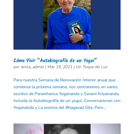
Cómo Vivir “Autobiografía de un Yogui”
por
ancla_admin
|
Mar 19, 2021
|
Un Toque de Luz
Para nuestra Semana de Renovación Interior anual que
comienza la próxima semana, nos centraremos en varios
escritos de Paramhansa Yogananda y Swami Kriyananda,
incluida la Autobiografía de un yogui, Conversaciones con
Yogananda y La esencia del Bhagavad Gita. Pero...