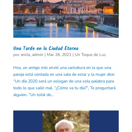
Una Tarde en la Ciudad Eterna
por
ancla_admin
|
Mar 26, 2021
|
Un Toque de Luz
Hoy, un amigo mío envió una caricatura en la que una
pareja está sentada en una sala de estar y la mujer dice:
“Un día 2020 será un eslogan de una sola palabra para
todo lo que salió mal. “¿Cómo va tu día?”, Te preguntará
alguien. “Un total de...