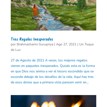
Tres Regalos Inesperados
por
Brahmacharini Gurupriya
|
Ago 27, 2021
|
Un Toque
de Luz
27 de Agosto de 2021 A veces, los mejores regalos
vienen en paquetes inesperados. Quizás esta es la forma
en que Dios nos anima a ver el tesoro escondido que se
esconde debajo de los desafíos de la vida. Aquí hay tres
de esos dones que a primera vista parecen venir en...