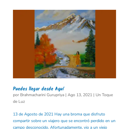
Puedes llegar desde Aquí
por
Brahmacharini Gurupriya
|
Ago 13, 2021
|
Un Toque
de Luz
13 de Agosto de 2021 Hay una broma que disfruto
compartir sobre un viajero que se encontró perdido en un
campo desconocido. Afortunadamente, vio a un viejo